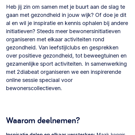
Vrijwilligers en medewerkers
Opinie
Heb jij zin om samen met je buurt aan de slag te
Werving, contracten en vergoedingen, betaalde krachten
gaan met gezondheid in jouw wijk? Of doe je dit
Bijeenkomsten
>
al en wil je inspiratie en kennis ophalen bij andere
Team
initiatieven? Steeds meer bewonersinitiatieven
Eigen gebouw
organiseren met elkaar activiteiten rond
Huren of kopen, maatschappelijk vastgoed,
Lid worden
ontmoetingsplekken >
gezondheid. Van leefstijlclubs en gesprekken
over positieve gezondheid, tot beweegtuinen en
Vraag stellen
Sociaal ondernemen
gezamenlijke sport activiteiten. In samenwerking
Bewonersbedrijf starten, ondernemingsplan maken >
030 231 7511
met 2diabeat organiseren we een inspirerende
online sessie speciaal voor
Buurtbewoners verbinden
info@lsabewoners.nl
bewonerscollectieven.
Community building en ABCD, welkomstcultuur >
Zorgzame gemeenschappen
Betrokken buurten, contact stimuleren, netwerken
Waarom deelnemen?
uitbreiden >
Wijkaanpak
Inspiratie delen en elkaar versterken:
Maak kennis