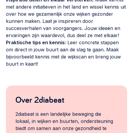
Werken aan de wijk, ABCD, WijkWijzer >
met andere initiatieven in het land en wissel kennis uit
over hoe we gezamenlijk onze wijken gezonder
Weerbare gemeenschappen
kunnen maken. Laat je inspireren door
Voorbereiden op crisis, noodsteunpunten,
succesverhalen van voorgangers. Jouw ideeën en
ontmoetingsplekken >
ervaringen zijn waardevol, dus deel ze met elkaar!
Praktische tips en kennis:
Leer concrete stappen
Buurtenergie
om direct in jouw buurt aan de slag te gaan. Maak
Energiecollectieven, buurt vergroenen, SDG >
bijvoorbeeld kennis met de wijkscan en breng jouw
buurt in kaart!
Meebeslissen
Uitdaagrecht, gemeenschapsfondsen, lokale democratie >
Samenwerken en lokale politiek
Lobbyen, invloed uitoefenen, maatschappelijke impact >
Over 2diabeat
Omgevingswet en gebiedsontwikkeling
2diabeat is een landelijke beweging die
invoering omgevingswet, participatie,
lokaal, in wijken en buurten, ondersteuning
gebiedsontwikkeling>
biedt om samen aan onze gezondheid te