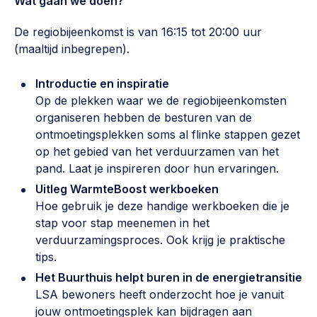
Wat gaan we doen?
Werken aan de wijk, ABCD, WijkWijzer >
De regiobijeenkomst is van 16:15 tot 20:00 uur
Weerbare gemeenschappen
(maaltijd inbegrepen).
Voorbereiden op crisis, noodsteunpunten,
ontmoetingsplekken >
Introductie en inspiratie
Op de plekken waar we de regiobijeenkomsten
Buurtenergie
organiseren hebben de besturen van de
Energiecollectieven, buurt vergroenen, SDG >
ontmoetingsplekken soms al flinke stappen gezet
op het gebied van het verduurzamen van het
Meebeslissen
pand. Laat je inspireren door hun ervaringen.
Uitdaagrecht, gemeenschapsfondsen, lokale democratie >
Uitleg WarmteBoost werkboeken
Hoe gebruik je deze handige werkboeken die je
Samenwerken en lokale politiek
stap voor stap meenemen in het
Lobbyen, invloed uitoefenen, maatschappelijke impact >
verduurzamingsproces. Ook krijg je praktische
tips.
Omgevingswet en gebiedsontwikkeling
Het Buurthuis helpt buren in de energietransitie
invoering omgevingswet, participatie,
LSA bewoners heeft onderzocht hoe je vanuit
gebiedsontwikkeling>
jouw ontmoetingsplek kan bijdragen aan