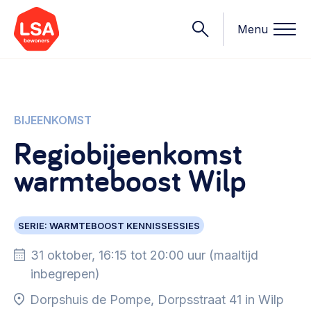
Menu
Onderwerpen
BIJEENKOMST
Regiobijeenkomst
Wat we doen
warmteboost Wilp
Starten van een initiatief
Rechtsvormen, positionering, organisatiemodellen >
Onze leden
Financiën
SERIE: WARMTEBOOST KENNISSESSIES
Financieringsvormen, administratie, begroting en omzet >
Contact
31 oktober, 16:15 tot 20:00 uur (maaltijd
Organisatie en beheer
inbegrepen)
Bestuur, horeca, evenementen, verhuur en communicatie >
Nieuws
Dorpshuis de Pompe, Dorpsstraat 41 in Wilp