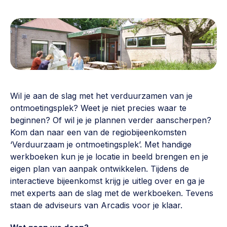
Vrijwilligers en medewerkers
Opinie
Werving, contracten en vergoedingen, betaalde krachten
Bijeenkomsten
>
Team
Eigen gebouw
Huren of kopen, maatschappelijk vastgoed,
Lid worden
ontmoetingsplekken >
Wil je aan de slag met het verduurzamen van je
Vraag stellen
Sociaal ondernemen
ontmoetingsplek? Weet je niet precies waar te
Bewonersbedrijf starten, ondernemingsplan maken >
030 231 7511
beginnen? Of wil je je plannen verder aanscherpen?
Kom dan naar een van de regiobijeenkomsten
Buurtbewoners verbinden
info@lsabewoners.nl
‘Verduurzaam je ontmoetingsplek’. Met handige
Community building en ABCD, welkomstcultuur >
werkboeken kun je je locatie in beeld brengen en je
eigen plan van aanpak ontwikkelen. Tijdens de
Zorgzame gemeenschappen
interactieve bijeenkomst krijg je uitleg over en ga je
Betrokken buurten, contact stimuleren, netwerken
met experts aan de slag met de werkboeken. Tevens
uitbreiden >
staan de adviseurs van Arcadis voor je klaar.
Wijkaanpak