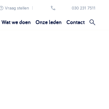
Vraag stellen
030 231 7511
|
Wat we doen
Onze leden
Contact
Organisatie en beheer
Bestuur, horeca, evenementen, verhuur en
communicatie >
Sociaal ondernemen
Bewonersbedrijf starten, ondernemingsplan
maken >
Wijkaanpak