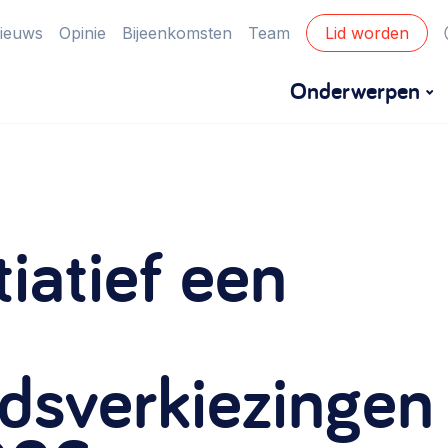
ieuws
Opinie
Bijeenkomsten
Team
Lid worden
Onderwerpen
Financiën
Financieringsvormen, administratie, begroting
tiatief een
en omzet >
Eigen gebouw
Huren of kopen, maatschappelijk vastgoed,
dsverkiezingen
ontmoetingsplekken >
Zorgzame gemeenschappen