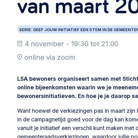
van maart 2
Community building en ABCD,
welkomstcultuur >
SERIE: GEEF JOUW INITIATIEF EEN STEM IN DE GEMEENT
Weerbare gemeenschappen
Voorbereiden op crisis, noodsteunpunten,
4 november - 19:30 tot 21:00
ontmoetingsplekken >
online via zoom
Samenwerken en lokale politiek
LSA bewoners organiseert samen met Stichti
Lobbyen, invloed uitoefenen,
online bijeenkomsten waarin we je meeneme
maatschappelijke impact >
bewonersinitiatieven. En hoe je je daarop s
Want hoewel de verkiezingen pas in maart zijn 
in de campagnetijd goed voor de dag kan komen. 
Advies of hulp nodig?
vanuit je initiatief een verschil kunt maken met
Je kunt altijd contact met ons opnemen via tele
gemeenteraadsverkiezingen, waardoor jullie pos