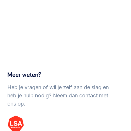
Werken aan de wijk, ABCD, WijkWijzer >
Meebeslissen
Uitdaagrecht, gemeenschapsfondsen, lokale
democratie >
Meer weten?
Heb je vragen of wil je zelf aan de slag en
heb je hulp nodig? Neem dan contact met
ons op.