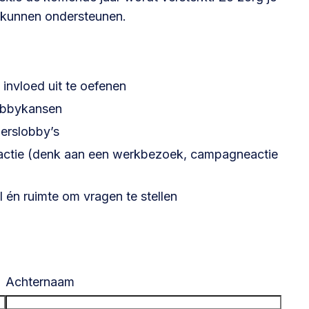
te kunnen ondersteunen.
@lsabewoners.nl
invloed uit te oefenen
 lobbykansen
erslobby’s
 actie (denk aan een werkbezoek, campagneactie
 én ruimte om vragen te stellen
Achternaam