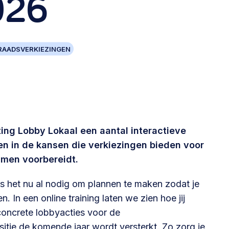
026
Betrokken buurten, contact stimuleren,
netwerken uitbreiden >
ERAADSVERKIEZINGEN
Buurtenergie
Energiecollectieven, buurt vergroenen, SDG >
Omgevingswet en gebiedsontwikkeling
ng Lobby Lokaal een aantal interactieve
invoering omgevingswet, participatie,
n in de kansen die verkiezingen bieden voor
gebiedsontwikkeling>
amen voorbereidt.
is het nu al nodig om plannen te maken zodat je
In een online training laten we zien hoe jij
 concrete lobbyacties voor de
foon of e-mail.
itie de komende jaar wordt versterkt. Zo zorg je