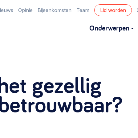
ieuws
Opinie
Bijeenkomsten
Team
Lid worden
Onderwerpen
Financiën
Financieringsvormen, administratie, begroting
et gezellig
en omzet >
Eigen gebouw
 betrouwbaar?
Huren of kopen, maatschappelijk vastgoed,
ontmoetingsplekken >
Zorgzame gemeenschappen