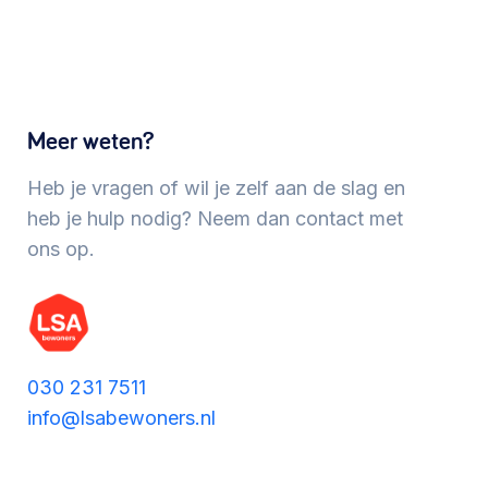
Werken aan de wijk, ABCD, WijkWijzer >
Meebeslissen
Meer weten?
Uitdaagrecht, gemeenschapsfondsen, lokale
democratie >
Heb je vragen of wil je zelf aan de slag en
heb je hulp nodig? Neem dan contact met
ons op.
030 231 7511
info@lsabewoners.nl