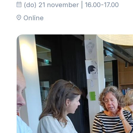
Community building en ABCD,
(do) 21 november | 16.00-17.00
welkomstcultuur >
Online
Weerbare gemeenschappen
Voorbereiden op crisis, noodsteunpunten,
ontmoetingsplekken >
Samenwerken en lokale politiek
Lobbyen, invloed uitoefenen,
maatschappelijke impact >
Advies of hulp nodig?
Je kunt altijd contact met ons opnemen via tele