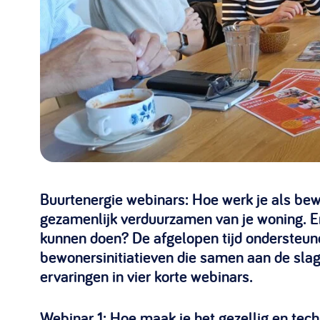
030 231
Vraag stellen
info
7511
Buurtenergie webinars: Hoe werk je als bew
gezamenlijk verduurzamen van je woning. En
kunnen doen? De afgelopen tijd ondersteu
bewonersinitiatieven die samen aan de slag
ervaringen in vier korte webinars.
Webinar 1: Hoe maak je het gezellig en tec