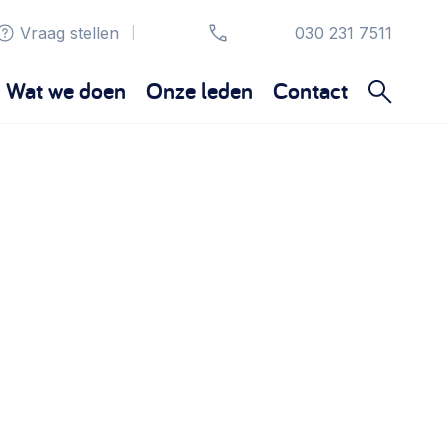
Vraag stellen
030 231 7511
|
Wat we doen
Onze leden
Contact
Organisatie en beheer
Bestuur, horeca, evenementen, verhuur en
communicatie >
Sociaal ondernemen
Bewonersbedrijf starten, ondernemingsplan
maken >
Wijkaanpak