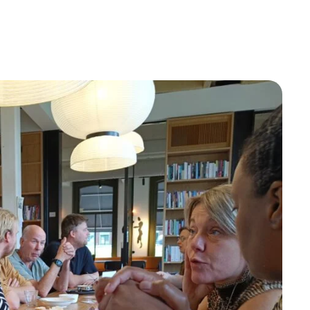
Betrokken buurten, contact stimuleren,
netwerken uitbreiden >
Buurtenergie
Energiecollectieven, buurt vergroenen, SDG >
Omgevingswet en gebiedsontwikkeling
invoering omgevingswet, participatie,
gebiedsontwikkeling>
foon of e-mail.