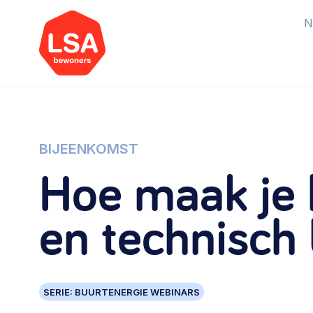
N
Starten van een initiatief
Rechtsvormen, positionering,
BIJEENKOMST
organisatiemodellen >
Hoe maak je h
Vrijwilligers en medewerkers
en technisch
Werving, contracten en vergoedingen,
betaalde krachten >
SERIE: BUURTENERGIE WEBINARS
Buurtbewoners verbinden