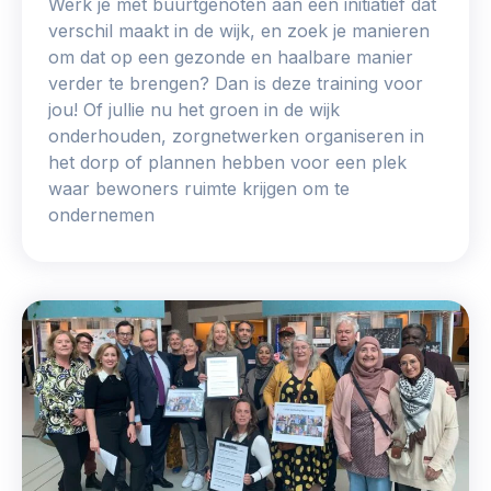
Werk je met buurtgenoten aan een initiatief dat
Werken aan de wijk, ABCD, WijkWijzer >
verschil maakt in de wijk, en zoek je manieren
om dat op een gezonde en haalbare manier
Weerbare gemeenschappen
verder te brengen? Dan is deze training voor
Voorbereiden op crisis, noodsteunpunten,
jou! Of jullie nu het groen in de wijk
ontmoetingsplekken >
onderhouden, zorgnetwerken organiseren in
het dorp of plannen hebben voor een plek
Buurtenergie
waar bewoners ruimte krijgen om te
Energiecollectieven, buurt vergroenen, SDG >
ondernemen
Meebeslissen
Uitdaagrecht, gemeenschapsfondsen, lokale democratie >
Samenwerken en lokale politiek
Lobbyen, invloed uitoefenen, maatschappelijke impact >
Omgevingswet en gebiedsontwikkeling
invoering omgevingswet, participatie,
gebiedsontwikkeling>