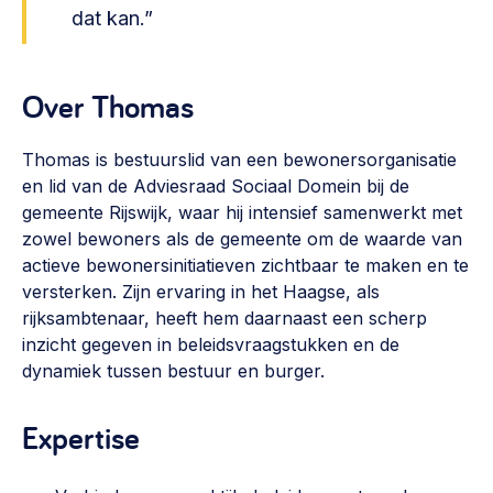
Vrijwilligers en medewerkers
dat kan.”
Opinie
Werving, contracten en vergoedingen, betaalde krachten
Bijeenkomsten
>
Over Thomas
Team
Eigen gebouw
Huren of kopen, maatschappelijk vastgoed,
Thomas is bestuurslid van een bewonersorganisatie
Lid worden
ontmoetingsplekken >
en lid van de Adviesraad Sociaal Domein bij de
gemeente Rijswijk, waar hij intensief samenwerkt met
Vraag stellen
Sociaal ondernemen
zowel bewoners als de gemeente om de waarde van
Bewonersbedrijf starten, ondernemingsplan maken >
030 231 7511
actieve bewonersinitiatieven zichtbaar te maken en te
versterken. Zijn ervaring in het Haagse, als
Buurtbewoners verbinden
info@lsabewoners.nl
rijksambtenaar, heeft hem daarnaast een scherp
Community building en ABCD, welkomstcultuur >
inzicht gegeven in beleidsvraagstukken en de
dynamiek tussen bestuur en burger.
Zorgzame gemeenschappen
Betrokken buurten, contact stimuleren, netwerken
Expertise
uitbreiden >
Wijkaanpak