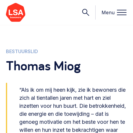
Menu
Onderwerpen
BESTUURSLID
Thomas Miog
Wat we doen
Starten van een initiatief
Rechtsvormen, positionering, organisatiemodellen >
Onze leden
“Als ik om mij heen kijk, zie ik bewoners die
Financiën
zich al tientallen jaren met hart en ziel
Financieringsvormen, administratie, begroting en omzet >
Contact
inzetten voor hun buurt. Die betrokkenheid,
die energie en die toewijding – dat is
Organisatie en beheer
genoeg motivatie om het beste voor hen te
Bestuur, horeca, evenementen, verhuur en communicatie >
Nieuws
willen en hun inzet te bekrachtigen waar