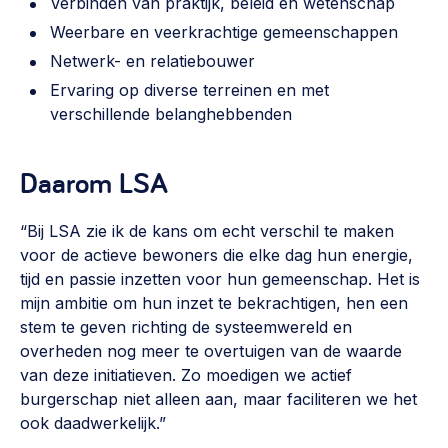
Verbinden van praktijk, beleid en wetenschap
Werken aan de wijk, ABCD, WijkWijzer >
Weerbare en veerkrachtige gemeenschappen
Weerbare gemeenschappen
Netwerk- en relatiebouwer
Voorbereiden op crisis, noodsteunpunten,
Ervaring op diverse terreinen en met
ontmoetingsplekken >
verschillende belanghebbenden
Buurtenergie
Daarom LSA
Energiecollectieven, buurt vergroenen, SDG >
Meebeslissen
“Bij LSA zie ik de kans om echt verschil te maken
Uitdaagrecht, gemeenschapsfondsen, lokale democratie >
voor de actieve bewoners die elke dag hun energie,
tijd en passie inzetten voor hun gemeenschap. Het is
Samenwerken en lokale politiek
mijn ambitie om hun inzet te bekrachtigen, hen een
Lobbyen, invloed uitoefenen, maatschappelijke impact >
stem te geven richting de systeemwereld en
overheden nog meer te overtuigen van de waarde
Omgevingswet en gebiedsontwikkeling
van deze initiatieven. Zo moedigen we actief
invoering omgevingswet, participatie,
burgerschap niet alleen aan, maar faciliteren we het
gebiedsontwikkeling>
ook daadwerkelijk.”