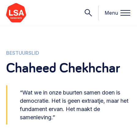
Menu
Onderwerpen
BESTUURSLID
Chaheed Chekhchar
Wat we doen
Starten van een initiatief
Rechtsvormen, positionering, organisatiemodellen >
Onze leden
“Wat we in onze buurten samen doen is
Financiën
democratie. Het is geen extraatje, maar het
Financieringsvormen, administratie, begroting en omzet >
Contact
fundament ervan. Het maakt de
samenleving.”
Organisatie en beheer
Bestuur, horeca, evenementen, verhuur en communicatie >
Nieuws