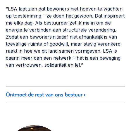
Werken aan de wijk, ABCD, WijkWijzer >
“LSA laat zien dat bewoners niet hoeven te wachten
op toestemming – ze doen het gewoon. Dat inspireert
Weerbare gemeenschappen
me elke dag. Als bestuurder zet ik me in om die
Voorbereiden op crisis, noodsteunpunten,
energie te verbinden aan structurele verandering.
ontmoetingsplekken >
Zodat een bewonersinitiatief niet afhankelijk is van
toevallige ruimte of goodwill, maar stevig verankerd
Buurtenergie
raakt in hoe we dit land samen vormgeven. LSA is
Energiecollectieven, buurt vergroenen, SDG >
daarin meer dan een netwerk – het is een beweging
van vertrouwen, solidariteit en lef.”
Meebeslissen
Uitdaagrecht, gemeenschapsfondsen, lokale democratie >
Samenwerken en lokale politiek
Ontmoet de rest van ons bestuur
Lobbyen, invloed uitoefenen, maatschappelijke impact >
Omgevingswet en gebiedsontwikkeling
invoering omgevingswet, participatie,
gebiedsontwikkeling>