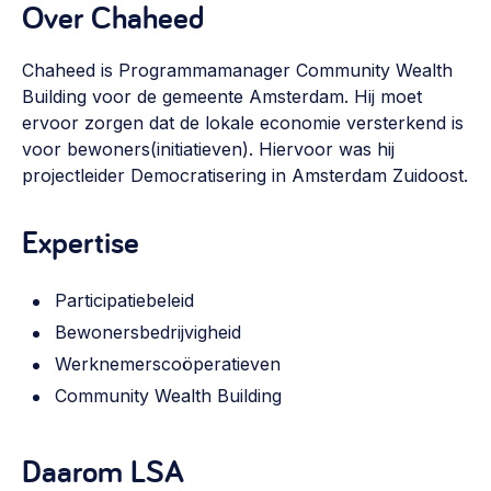
Over Chaheed
Vrijwilligers en medewerkers
Opinie
Werving, contracten en vergoedingen, betaalde krachten
Bijeenkomsten
>
Chaheed is Programmamanager Community Wealth
Building voor de gemeente Amsterdam. Hij moet
Team
Eigen gebouw
ervoor zorgen dat de lokale economie versterkend is
Huren of kopen, maatschappelijk vastgoed,
voor bewoners(initiatieven). Hiervoor was hij
Lid worden
ontmoetingsplekken >
projectleider Democratisering in Amsterdam Zuidoost.
Vraag stellen
Sociaal ondernemen
Expertise
Bewonersbedrijf starten, ondernemingsplan maken >
030 231 7511
Buurtbewoners verbinden
info@lsabewoners.nl
Participatiebeleid
Community building en ABCD, welkomstcultuur >
Bewonersbedrijvigheid
Werknemerscoöperatieven
Zorgzame gemeenschappen
Community Wealth Building
Betrokken buurten, contact stimuleren, netwerken
uitbreiden >
Daarom LSA
Wijkaanpak