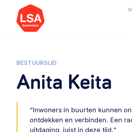
N
Starten van een initiatief
Rechtsvormen, positionering,
BESTUURSLID
organisatiemodellen >
Anita Keita
Vrijwilligers en medewerkers
Werving, contracten en vergoedingen,
betaalde krachten >
“Inwoners in buurten kunnen on
ontdekken en verbinden. Een ra
Buurtbewoners verbinden
uitdaging, juist in deze tijd.”