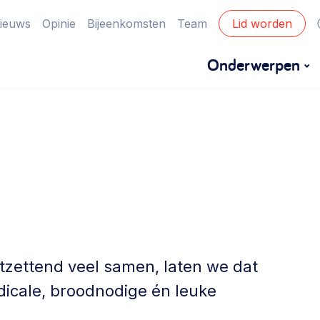
ieuws
Opinie
Bijeenkomsten
Team
Lid worden
Onderwerpen
Financiën
Financieringsvormen, administratie, begroting
en omzet >
Eigen gebouw
Huren of kopen, maatschappelijk vastgoed,
ontmoetingsplekken >
tzettend veel samen, laten we dat
dicale, broodnodige én leuke
Zorgzame gemeenschappen