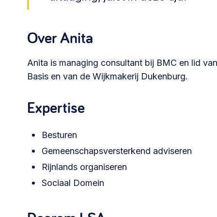
Community building en ABCD,
welkomstcultuur >
Over Anita
Weerbare gemeenschappen
Anita is managing consultant bij BMC en lid v
Voorbereiden op crisis, noodsteunpunten,
Basis en van de Wijkmakerij Dukenburg.
ontmoetingsplekken >
Expertise
Samenwerken en lokale politiek
Lobbyen, invloed uitoefenen,
Besturen
maatschappelijke impact >
Gemeenschapsversterkend adviseren
Rijnlands organiseren
Sociaal Domein
Advies of hulp nodig?
Je kunt altijd contact met ons opnemen via tele