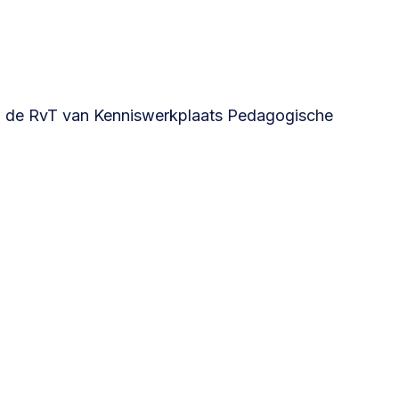
Betrokken buurten, contact stimuleren,
netwerken uitbreiden >
Buurtenergie
an de RvT van Kenniswerkplaats Pedagogische
Energiecollectieven, buurt vergroenen, SDG >
Omgevingswet en gebiedsontwikkeling
invoering omgevingswet, participatie,
gebiedsontwikkeling>
foon of e-mail.