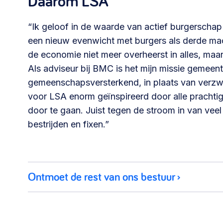
Daarom LSA
030 231
“Ik geloof in de waarde van actief burgerscha
Vraag stellen
info
7511
een nieuw evenwicht met burgers als derde mac
de economie niet meer overheerst in alles, maar 
Als adviseur bij BMC is het mijn missie gemeen
gemeenschapsversterkend, in plaats van verzwa
voor LSA enorm geïnspireerd door alle prachti
door te gaan. Juist tegen de stroom in van vee
bestrijden en fixen.”
Ontmoet de rest van ons bestuur