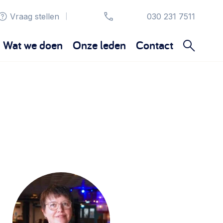
Vraag stellen
030 231 7511
|
Wat we doen
Onze leden
Contact
Organisatie en beheer
Bestuur, horeca, evenementen, verhuur en
communicatie >
Sociaal ondernemen
Bewonersbedrijf starten, ondernemingsplan
maken >
Wijkaanpak