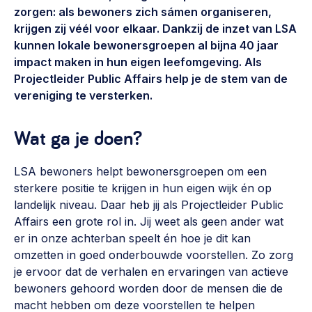
Vrijwilligers en medewerkers
zorgen: als bewoners zich sámen organiseren,
Opinie
Werving, contracten en vergoedingen, betaalde krachten
krijgen zij véél voor elkaar. Dankzij de inzet van LSA
Bijeenkomsten
>
kunnen lokale bewonersgroepen al bijna 40 jaar
impact maken in hun eigen leefomgeving. Als
Team
Eigen gebouw
Projectleider Public Affairs help je de stem van de
Huren of kopen, maatschappelijk vastgoed,
vereniging te versterken.
Lid worden
ontmoetingsplekken >
Wat ga je doen?
Vraag stellen
Sociaal ondernemen
Bewonersbedrijf starten, ondernemingsplan maken >
030 231 7511
LSA bewoners helpt bewonersgroepen om een
Buurtbewoners verbinden
sterkere positie te krijgen in hun eigen wijk én op
info@lsabewoners.nl
landelijk niveau. Daar heb jij als Projectleider Public
Community building en ABCD, welkomstcultuur >
Affairs een grote rol in. Jij weet als geen ander wat
Zorgzame gemeenschappen
er in onze achterban speelt én hoe je dit kan
omzetten in goed onderbouwde voorstellen. Zo zorg
Betrokken buurten, contact stimuleren, netwerken
je ervoor dat de verhalen en ervaringen van actieve
uitbreiden >
bewoners gehoord worden door de mensen die de
Wijkaanpak
macht hebben om deze voorstellen te helpen