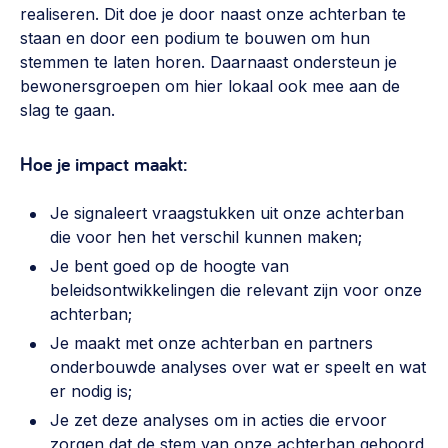
realiseren. Dit doe je door naast onze achterban te
Werken aan de wijk, ABCD, WijkWijzer >
staan en door een podium te bouwen om hun
Weerbare gemeenschappen
stemmen te laten horen. Daarnaast ondersteun je
bewonersgroepen om hier lokaal ook mee aan de
Voorbereiden op crisis, noodsteunpunten,
ontmoetingsplekken >
slag te gaan.
Buurtenergie
Hoe je impact maakt:
Energiecollectieven, buurt vergroenen, SDG >
Je signaleert vraagstukken uit onze achterban
Meebeslissen
die voor hen het verschil kunnen maken;
Uitdaagrecht, gemeenschapsfondsen, lokale democratie >
Je bent goed op de hoogte van
beleidsontwikkelingen die relevant zijn voor onze
Samenwerken en lokale politiek
achterban;
Lobbyen, invloed uitoefenen, maatschappelijke impact >
Je maakt met onze achterban en partners
Omgevingswet en gebiedsontwikkeling
onderbouwde analyses over wat er speelt en wat
er nodig is;
invoering omgevingswet, participatie,
gebiedsontwikkeling>
Je zet deze analyses om in acties die ervoor
zorgen dat de stem van onze achterban gehoord