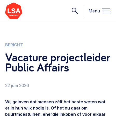
Menu
Onderwerpen
BERICHT
Vacature projectleider
Wat we doen
Public Affairs
Starten van een initiatief
Rechtsvormen, positionering, organisatiemodellen >
Onze leden
Financiën
22 juni 2026
Financieringsvormen, administratie, begroting en omzet >
Contact
Organisatie en beheer
Wij geloven dat mensen zélf het beste weten wat
Bestuur, horeca, evenementen, verhuur en communicatie >
er in hun wijk nodig is. Of het nu gaat om
Nieuws
buurtmoestuinen, energie inkopen of voor elkaar