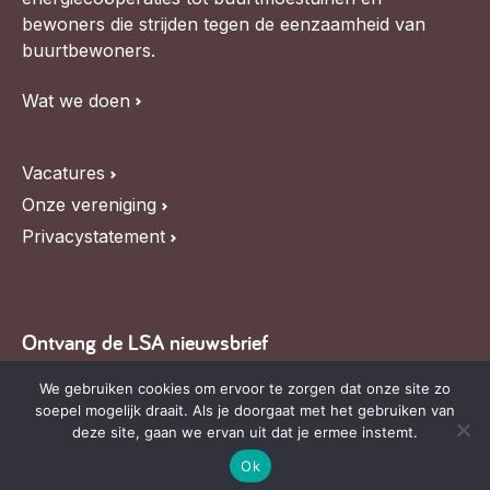
bewoners die strijden tegen de eenzaamheid van
buurtbewoners.
Wat we doen
Vacatures
Onze vereniging
Privacystatement
Ontvang de LSA nieuwsbrief
Blijf op de hoogte van LSA nieuws, de agenda en
We gebruiken cookies om ervoor te zorgen dat onze site zo
soepel mogelijk draait. Als je doorgaat met het gebruiken van
relevante ontwikkelingen,
schrijf je in voor onze
deze site, gaan we ervan uit dat je ermee instemt.
nieuwsbrief
.
Ok