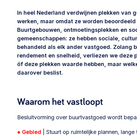
Community building en ABCD,
welkomstcultuur >
In heel Nederland verdwijnen plekken van 
werken, maar omdat ze worden beoordeeld 
Buurtgebouwen, ontmoetingsplekken en soci
Weerbare gemeenschappen
gemeenschappen: ze hebben sociale, cultur
Voorbereiden op crisis, noodsteunpunten,
behandeld als elk ander vastgoed.
Zolang b
ontmoetingsplekken >
rendement en snelheid, verliezen we deze p
óf deze plekken waarde hebben, maar welk
Samenwerken en lokale politiek
daarover beslist.
Lobbyen, invloed uitoefenen,
maatschappelijke impact >
Waarom het vastloopt
Besluitvorming over buurtvastgoed wordt bepaa
Advies of hulp nodig?
● Gebied
| Stuurt op ruimtelijke plannen, lange
Je kunt altijd contact met ons opnemen via tele