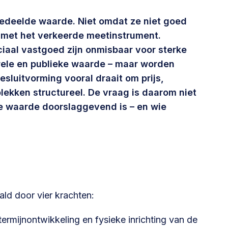
Betrokken buurten, contact stimuleren,
gedeelde waarde. Niet omdat ze niet goed
netwerken uitbreiden >
met het verkeerde meetinstrument.
aal vastgoed zijn onmisbaar voor sterke
Buurtenergie
ele en publieke waarde – maar worden
Energiecollectieven, buurt vergroenen, SDG >
esluitvorming vooral draait om prijs,
lekken structureel.
De vraag is daarom niet
e waarde doorslaggevend is – en wie
Omgevingswet en gebiedsontwikkeling
invoering omgevingswet, participatie,
gebiedsontwikkeling>
ld door vier krachten:
 termijnontwikkeling en fysieke inrichting van de
foon of e-mail.