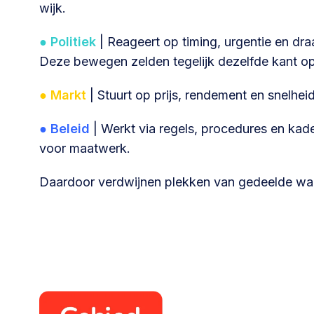
wijk.
030 231
Vraag stellen
info
● Politiek
| Reageert op timing, urgentie en dr
7511
Deze bewegen zelden tegelijk dezelfde kant op
● Markt
| Stuurt op prijs, rendement en snelhe
● Beleid
| Werkt via regels, procedures en kader
voor maatwerk.
Daardoor verdwijnen plekken van gedeelde waar