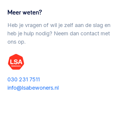
Werken aan de wijk, ABCD, WijkWijzer >
Meer weten?
Heb je vragen of wil je zelf aan de slag en
Meebeslissen
heb je hulp nodig? Neem dan contact met
Uitdaagrecht, gemeenschapsfondsen, lokale
ons op.
democratie >
030 231 7511
info@lsabewoners.nl