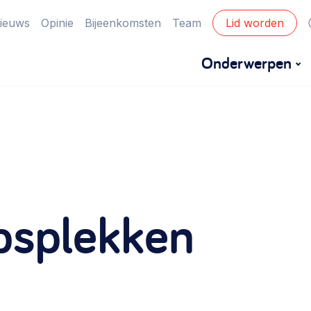
ieuws
Opinie
Bijeenkomsten
Team
Lid worden
Onderwerpen
Financiën
Financieringsvormen, administratie, begroting
en omzet >
Eigen gebouw
splekken
Huren of kopen, maatschappelijk vastgoed,
ontmoetingsplekken >
Zorgzame gemeenschappen