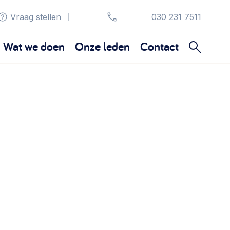
Vraag stellen
030 231 7511
|
Wat we doen
Onze leden
Contact
Organisatie en beheer
Bestuur, horeca, evenementen, verhuur en
communicatie >
Sociaal ondernemen
Bewonersbedrijf starten, ondernemingsplan
maken >
Wijkaanpak