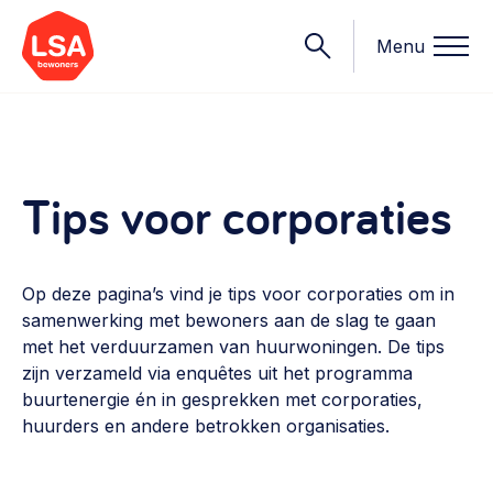
Menu
Onderwerpen
Tips voor corporaties
Wat we doen
Starten van een initiatief
Op deze pagina’s vind je tips voor corporaties om in
Rechtsvormen, positionering, organisatiemodellen >
samenwerking met bewoners aan de slag te gaan
Onze leden
met het verduurzamen van huurwoningen. De tips
Financiën
zijn verzameld via enquêtes uit het programma
Financieringsvormen, administratie, begroting en omzet >
Contact
buurtenergie én in gesprekken met corporaties,
huurders en andere betrokken organisaties.
Organisatie en beheer
Bestuur, horeca, evenementen, verhuur en communicatie >
Nieuws