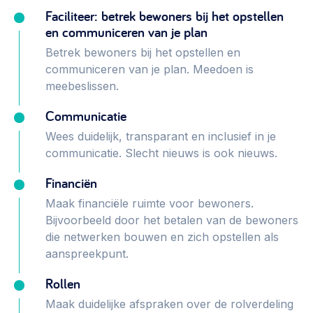
Vrijwilligers en medewerkers
Opinie
Faciliteer: betrek bewoners bij het opstellen
Werving, contracten en vergoedingen, betaalde krachten
en communiceren van je plan
Bijeenkomsten
>
Betrek bewoners bij het opstellen en
Team
communiceren van je plan. Meedoen is
Eigen gebouw
meebeslissen.
Huren of kopen, maatschappelijk vastgoed,
Lid worden
ontmoetingsplekken >
Communicatie
Vraag stellen
Wees duidelijk, transparant en inclusief in je
Sociaal ondernemen
communicatie. Slecht nieuws is ook nieuws.
Bewonersbedrijf starten, ondernemingsplan maken >
030 231 7511
Financiën
Buurtbewoners verbinden
info@lsabewoners.nl
Maak financiële ruimte voor bewoners.
Community building en ABCD, welkomstcultuur >
Bijvoorbeeld door het betalen van de bewoners
die netwerken bouwen en zich opstellen als
Zorgzame gemeenschappen
aanspreekpunt.
Betrokken buurten, contact stimuleren, netwerken
uitbreiden >
Rollen
Wijkaanpak
Maak duidelijke afspraken over de rolverdeling