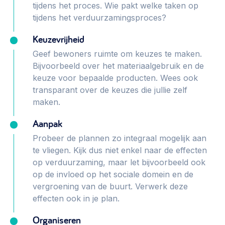
tijdens het proces. Wie pakt welke taken op
Werken aan de wijk, ABCD, WijkWijzer >
tijdens het verduurzamingsproces?
Weerbare gemeenschappen
Keuzevrijheid
Voorbereiden op crisis, noodsteunpunten,
Geef bewoners ruimte om keuzes te maken.
ontmoetingsplekken >
Bijvoorbeeld over het materiaalgebruik en de
Buurtenergie
keuze voor bepaalde producten. Wees ook
transparant over de keuzes die jullie zelf
Energiecollectieven, buurt vergroenen, SDG >
maken.
Meebeslissen
Aanpak
Uitdaagrecht, gemeenschapsfondsen, lokale democratie >
Probeer de plannen zo integraal mogelijk aan
Samenwerken en lokale politiek
te vliegen. Kijk dus niet enkel naar de effecten
op verduurzaming, maar let bijvoorbeeld ook
Lobbyen, invloed uitoefenen, maatschappelijke impact >
op de invloed op het sociale domein en de
Omgevingswet en gebiedsontwikkeling
vergroening van de buurt. Verwerk deze
effecten ook in je plan.
invoering omgevingswet, participatie,
gebiedsontwikkeling>
Organiseren