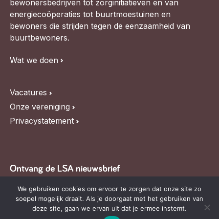
bewonersbedrijven tot zorginitiatieven en van
energiecoöperaties tot buurtmoestuinen en
bewoners die strijden tegen de eenzaamheid van
buurtbewoners.
Wat we doen
Vacatures
Onze vereniging
Privacystatement
Ontvang de LSA nieuwsbrief
Blijf op de hoogte van LSA nieuws, de agenda en
We gebruiken cookies om ervoor te zorgen dat onze site zo
soepel mogelijk draait. Als je doorgaat met het gebruiken van
relevante ontwikkelingen,
schrijf je in voor onze
deze site, gaan we ervan uit dat je ermee instemt.
nieuwsbrief
.