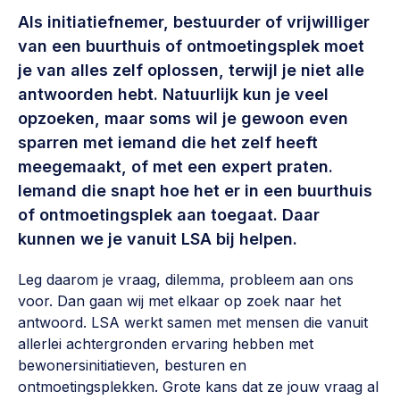
Vrijwilligers en medewerkers
Opinie
Als initiatiefnemer, bestuurder of vrijwilliger
Werving, contracten en vergoedingen, betaalde krachten
van een buurthuis of ontmoetingsplek moet
Bijeenkomsten
>
je van alles zelf oplossen, terwijl je niet alle
Team
Eigen gebouw
antwoorden hebt. Natuurlijk kun je veel
opzoeken, maar soms wil je gewoon even
Huren of kopen, maatschappelijk vastgoed,
Lid worden
ontmoetingsplekken >
sparren met iemand die het zelf heeft
meegemaakt, of met een expert praten.
Vraag stellen
Sociaal ondernemen
Iemand die snapt hoe het er in een buurthuis
Bewonersbedrijf starten, ondernemingsplan maken >
030 231 7511
of ontmoetingsplek aan toegaat. Daar
kunnen we je vanuit LSA bij helpen.
Buurtbewoners verbinden
info@lsabewoners.nl
Community building en ABCD, welkomstcultuur >
Leg daarom je vraag, dilemma, probleem aan ons
voor. Dan gaan wij met elkaar op zoek naar het
Zorgzame gemeenschappen
antwoord. LSA werkt samen met mensen die vanuit
Betrokken buurten, contact stimuleren, netwerken
allerlei achtergronden ervaring hebben met
uitbreiden >
bewonersinitiatieven, besturen en
ontmoetingsplekken. Grote kans dat ze jouw vraag al
Wijkaanpak