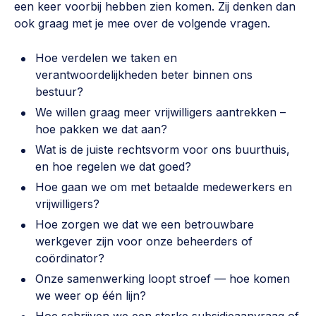
een keer voorbij hebben zien komen. Zij denken dan
Werken aan de wijk, ABCD, WijkWijzer >
ook graag met je mee over de volgende vragen.
Weerbare gemeenschappen
Hoe verdelen we taken en
Voorbereiden op crisis, noodsteunpunten,
verantwoordelijkheden beter binnen ons
ontmoetingsplekken >
bestuur?
Buurtenergie
We willen graag meer vrijwilligers aantrekken –
Energiecollectieven, buurt vergroenen, SDG >
hoe pakken we dat aan?
Wat is de juiste rechtsvorm voor ons buurthuis,
Meebeslissen
en hoe regelen we dat goed?
Uitdaagrecht, gemeenschapsfondsen, lokale democratie >
Hoe gaan we om met betaalde medewerkers en
vrijwilligers?
Samenwerken en lokale politiek
Hoe zorgen we dat we een betrouwbare
Lobbyen, invloed uitoefenen, maatschappelijke impact >
werkgever zijn voor onze beheerders of
coördinator?
Omgevingswet en gebiedsontwikkeling
Onze samenwerking loopt stroef — hoe komen
invoering omgevingswet, participatie,
gebiedsontwikkeling>
we weer op één lijn?