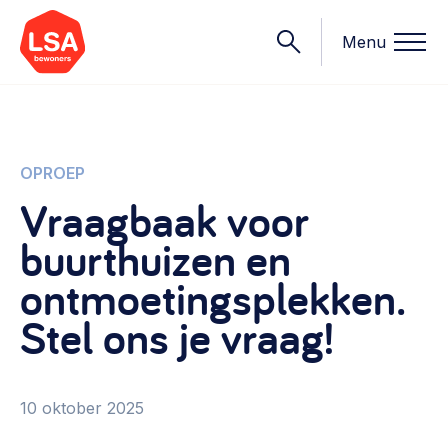
Menu
Onderwerpen
OPROEP
Vraagbaak voor
Wat we doen
buurthuizen en
Starten van een initiatief
Rechtsvormen, positionering, organisatiemodellen >
ontmoetingsplekken.
Onze leden
Financiën
Stel ons je vraag!
Financieringsvormen, administratie, begroting en omzet >
Contact
Organisatie en beheer
10 oktober 2025
Bestuur, horeca, evenementen, verhuur en communicatie >
Nieuws