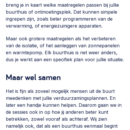
Werken aan de wijk, ABCD, WijkWijzer >
breng je in kaart welke maatregelen passen bij jullie
buurthuis of ontmoetingsplek. Dat kunnen simpele
Weerbare gemeenschappen
ingrepen zijn, zoals beter programmeren van de
Voorbereiden op crisis, noodsteunpunten,
verwarming, of energiezuinigere apparaten.
ontmoetingsplekken >
Maar ook grotere maatregelen als het verbeteren
Buurtenergie
van de isolatie, of het aanleggen van zonnepanelen
Energiecollectieven, buurt vergroenen, SDG >
en warmtepomp. Elk buurthuis is net weer anders,
dus je werkt aan een specifiek plan voor jullie situatie.
Meebeslissen
Uitdaagrecht, gemeenschapsfondsen, lokale democratie >
Maar wel samen
Samenwerken en lokale politiek
Het is fijn als zoveel mogelijk mensen uit de buurt
Lobbyen, invloed uitoefenen, maatschappelijke impact >
meedenken met jullie verduurzamingsplannen. En
later een handje kunnen helpen. Daarom gaan we in
Omgevingswet en gebiedsontwikkeling
de sessies ook in op hoe jij anderen beter kunt
invoering omgevingswet, participatie,
betrekken, zowel vooraf als achteraf. Wij zien
gebiedsontwikkeling>
namelijk ook, dat als een buurthuis eenmaal begint