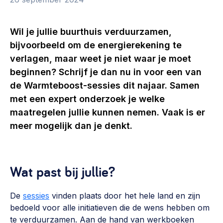
Vrijwilligers en medewerkers
Opinie
Werving, contracten en vergoedingen, betaalde krachten
Bijeenkomsten
>
Wil je jullie buurthuis verduurzamen,
bijvoorbeeld om de energierekening te
Team
Eigen gebouw
verlagen, maar weet je niet waar je moet
Huren of kopen, maatschappelijk vastgoed,
beginnen? Schrijf je dan nu in voor een van
Lid worden
ontmoetingsplekken >
de Warmteboost-sessies dit najaar. Samen
Vraag stellen
Sociaal ondernemen
met een expert onderzoek je welke
maatregelen jullie kunnen nemen. Vaak is er
Bewonersbedrijf starten, ondernemingsplan maken >
030 231 7511
meer mogelijk dan je denkt.
Buurtbewoners verbinden
info@lsabewoners.nl
Community building en ABCD, welkomstcultuur >
Wat past bij jullie?
Zorgzame gemeenschappen
Betrokken buurten, contact stimuleren, netwerken
uitbreiden >
De
sessies
vinden plaats door het hele land en zijn
bedoeld voor alle initiatieven die de wens hebben om
Wijkaanpak
te verduurzamen. Aan de hand van werkboeken