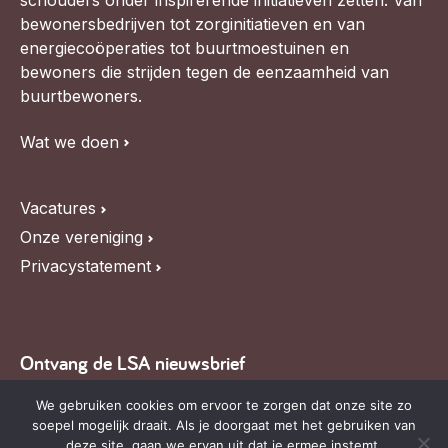
schouders onder inspirerende initiatieven zetten. Van
bewonersbedrijven tot zorginitiatieven en van
energiecoöperaties tot buurtmoestuinen en
bewoners die strijden tegen de eenzaamheid van
buurtbewoners.
Wat we doen
Vacatures
Onze vereniging
Privacystatement
Ontvang de LSA nieuwsbrief
Blijf op de hoogte van LSA nieuws, de agenda en
We gebruiken cookies om ervoor te zorgen dat onze site zo
soepel mogelijk draait. Als je doorgaat met het gebruiken van
relevante ontwikkelingen,
schrijf je in voor onze
deze site, gaan we ervan uit dat je ermee instemt.