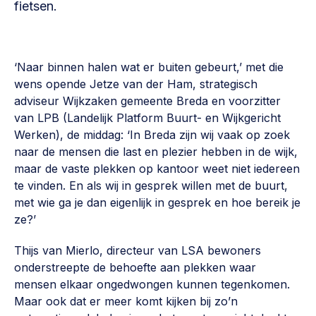
fietsen.
Werken aan de wijk, ABCD, WijkWijzer >
Weerbare gemeenschappen
Voorbereiden op crisis, noodsteunpunten,
‘Naar binnen halen wat er buiten gebeurt,’ met die
ontmoetingsplekken >
wens opende Jetze van der Ham, strategisch
adviseur Wijkzaken gemeente Breda en voorzitter
Buurtenergie
van LPB (Landelijk Platform Buurt- en Wijkgericht
Energiecollectieven, buurt vergroenen, SDG >
Werken), de middag: ‘In Breda zijn wij vaak op zoek
naar de mensen die last en plezier hebben in de wijk,
Meebeslissen
maar de vaste plekken op kantoor weet niet iedereen
Uitdaagrecht, gemeenschapsfondsen, lokale democratie >
te vinden. En als wij in gesprek willen met de buurt,
met wie ga je dan eigenlijk in gesprek en hoe bereik je
Samenwerken en lokale politiek
ze?’
Lobbyen, invloed uitoefenen, maatschappelijke impact >
Thijs van Mierlo, directeur van LSA bewoners
Omgevingswet en gebiedsontwikkeling
onderstreepte de behoefte aan plekken waar
invoering omgevingswet, participatie,
mensen elkaar ongedwongen kunnen tegenkomen.
gebiedsontwikkeling>
Maar ook dat er meer komt kijken bij zo’n