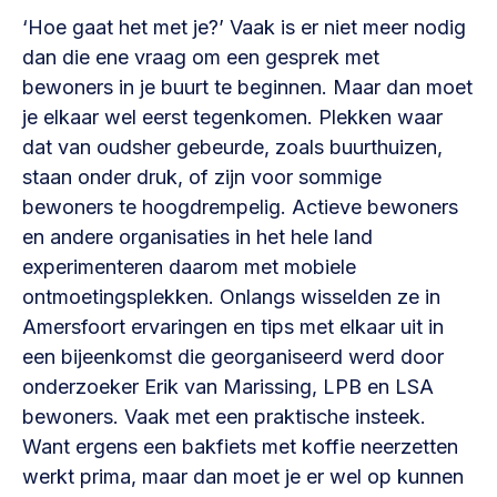
Vrijwilligers en medewerkers
Opinie
‘Hoe gaat het met je?’ Vaak is er niet meer nodig
Werving, contracten en vergoedingen, betaalde krachten
dan die ene vraag om een gesprek met
Bijeenkomsten
>
bewoners in je buurt te beginnen. Maar dan moet
Team
Eigen gebouw
je elkaar wel eerst tegenkomen. Plekken waar
dat van oudsher gebeurde, zoals buurthuizen,
Huren of kopen, maatschappelijk vastgoed,
Lid worden
ontmoetingsplekken >
staan onder druk, of zijn voor sommige
bewoners te hoogdrempelig. Actieve bewoners
Vraag stellen
Sociaal ondernemen
en andere organisaties in het hele land
Bewonersbedrijf starten, ondernemingsplan maken >
030 231 7511
experimenteren daarom met mobiele
ontmoetingsplekken. Onlangs wisselden ze in
Buurtbewoners verbinden
info@lsabewoners.nl
Amersfoort ervaringen en tips met elkaar uit in
Community building en ABCD, welkomstcultuur >
een bijeenkomst die georganiseerd werd door
Zorgzame gemeenschappen
onderzoeker Erik van Marissing, LPB en LSA
Betrokken buurten, contact stimuleren, netwerken
bewoners. Vaak met een praktische insteek.
uitbreiden >
Want ergens een bakfiets met koffie neerzetten
werkt prima, maar dan moet je er wel op kunnen
Wijkaanpak