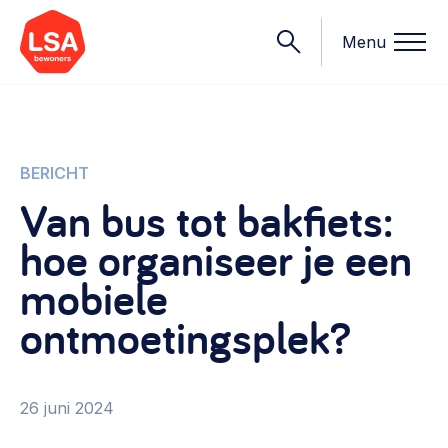
Menu
Onderwerpen
BERICHT
Van bus tot bakfiets:
Wat we doen
hoe organiseer je een
Starten van een initiatief
Rechtsvormen, positionering, organisatiemodellen >
mobiele
Onze leden
Financiën
ontmoetingsplek?
Financieringsvormen, administratie, begroting en omzet >
Contact
Organisatie en beheer
26 juni 2024
Bestuur, horeca, evenementen, verhuur en communicatie >
Nieuws