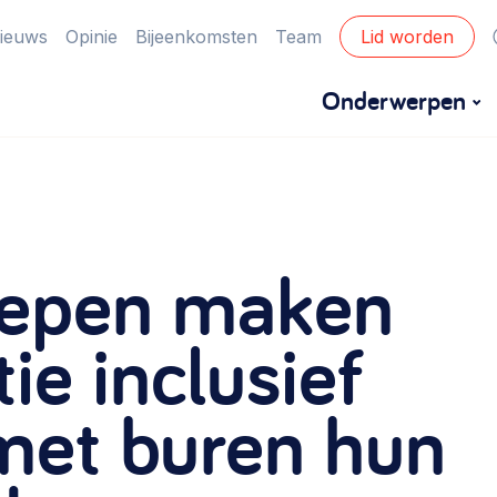
ieuws
Opinie
Bijeenkomsten
Team
Lid worden
Onderwerpen
Financiën
Financieringsvormen, administratie, begroting
epen maken
en omzet >
Eigen gebouw
ie inclusief
Huren of kopen, maatschappelijk vastgoed,
met buren hun
ontmoetingsplekken >
Zorgzame gemeenschappen