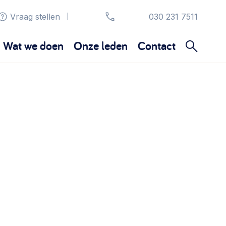
Vraag stellen
030 231 7511
|
Wat we doen
Onze leden
Contact
Organisatie en beheer
Bestuur, horeca, evenementen, verhuur en
communicatie >
Sociaal ondernemen
Bewonersbedrijf starten, ondernemingsplan
maken >
Wijkaanpak