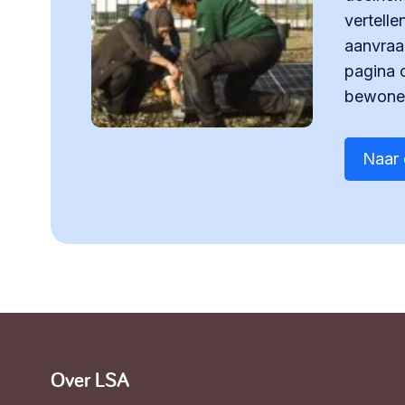
vertelle
aanvraa
pagina 
bewoner
Naar 
Over LSA