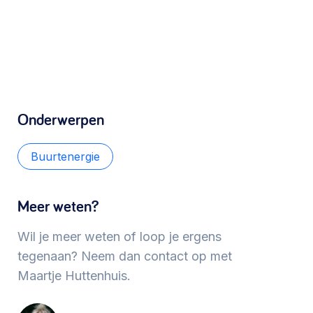
Werken aan de wijk, ABCD, WijkWijzer >
Meebeslissen
Uitdaagrecht, gemeenschapsfondsen, lokale
Onderwerpen
democratie >
Buurtenergie
Meer weten?
Wil je meer weten of loop je ergens
tegenaan? Neem dan contact op met
Maartje Huttenhuis.