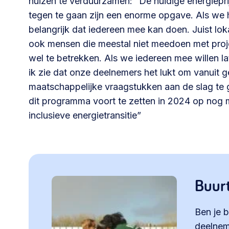
huizen te verduurzamen: “De huidige energiep
tegen te gaan zijn een enorme opgave. Als we hi
belangrijk dat iedereen mee kan doen. Juist lo
ook mensen die meestal niet meedoen met proj
wel te betrekken. Als we iedereen mee willen l
ik zie dat onze deelnemers het lukt om vanui
maatschappelijke vraagstukken aan de slag t
dit programma voort te zetten in 2024 op nog 
inclusieve energietransitie”
Buur
Ben je b
deelnem