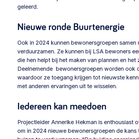
geleerd.
030 231
Vraag stellen
info
7511
Nieuwe ronde Buurtenergie
Ook in 2024 kunnen bewonersgroepen samen me
verduurzamen. Ze kunnen bij LSA bewoners een
die hen helpt bij het maken van plannen en het 
Deelnemende bewonersgroepen worden ook on
waardoor ze toegang krijgen tot nieuwste ken
met anderen ervaringen uit te wisselen.
Iedereen kan meedoen
Projectleider Annerike Hekman is enthousiast ov
om in 2024 nieuwe bewonersgroepen de kans t