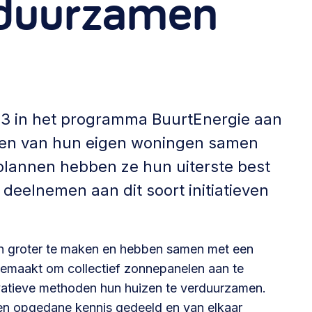
rduurzamen
Betrokken buurten, contact stimuleren,
netwerken uitbreiden >
Buurtenergie
Energiecollectieven, buurt vergroenen, SDG >
23 in het programma BuurtEnergie aan
men van hun eigen woningen samen
Omgevingswet en gebiedsontwikkeling
 plannen hebben ze hun uiterste best
invoering omgevingswet, participatie,
deelnemen aan dit soort initiatieven
gebiedsontwikkeling>
en groter te maken en hebben samen met een
emaakt om collectief zonnepanelen aan te
ovatieve methoden hun huizen te verduurzamen.
foon of e-mail.
n opgedane kennis gedeeld en van elkaar