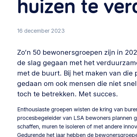
huizen te ve
Community building en ABCD,
welkomstcultuur >
16 december 2023
Weerbare gemeenschappen
Voorbereiden op crisis, noodsteunpunten,
ontmoetingsplekken >
Zo’n 50 bewonersgroepen zijn in 20
de slag gegaan met het verduurza
Samenwerken en lokale politiek
met de buurt. Bij het maken van die
Lobbyen, invloed uitoefenen,
gedaan om ook mensen die niet snel 
maatschappelijke impact >
toch te betrekken. Met succes.
Enthousiaste groepen wisten de kring van bur
procesbegeleider van LSA bewoners plannen g
Advies of hulp nodig?
schaffen, muren te isoleren of met andere inn
Je kunt altijd contact met ons opnemen via tele
Gedurende het jaar hebben de bewonersgroepe